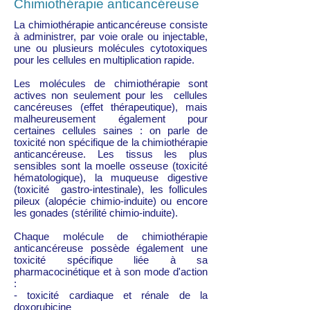
Chimiothérapie anticancéreuse
La chimiothérapie anticancéreuse consiste
à administrer, par voie orale ou injectable,
une ou plusieurs molécules cytotoxiques
pour les cellules en multiplication rapide.
Les molécules de chimiothérapie sont
actives non seulement pour les cellules
cancéreuses (effet thérapeutique), mais
malheureusement également pour
certaines cellules saines : on parle de
toxicité non spécifique de la chimiothérapie
anticancéreuse. Les tissus les plus
sensibles sont la moelle osseuse (toxicité
hématologique), la muqueuse digestive
(toxicité gastro-intestinale), les follicules
pileux (alopécie chimio-induite) ou encore
les gonades (stérilité chimio-induite).
Chaque molécule de chimiothérapie
anticancéreuse possède également une
toxicité spécifique liée à sa
pharmacocinétique et à son mode d'action
:
- toxicité cardiaque et rénale de la
doxorubicine