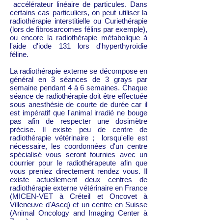
accélérateur linéaire de particules. Dans
certains cas particuliers, on peut utiliser la
radiothérapie interstitielle ou Curiethérapie
(lors de fibrosarcomes félins par exemple),
ou encore la radiothérapie métabolique à
l'aide d'iode 131 lors d'hyperthyroïdie
féline.
La radiothérapie externe se décompose en
général en 3 séances de 3 grays par
semaine pendant 4 à 6 semaines. Chaque
séance de radiothérapie doit être effectuée
sous anesthésie de courte de durée car il
est impératif que l'animal irradié ne bouge
pas afin de respecter une dosimètre
précise. Il existe peu de centre de
radiothérapie vétérinaire ; lorsqu'elle est
nécessaire, les coordonnées d'un centre
spécialisé vous seront fournies avec un
courrier pour le radiothérapeute afin que
vous preniez directement rendez vous. Il
existe actuellement deux centres de
radiothérapie externe vétérinaire en France
(MICEN-VET à Créteil et Oncovet à
Villeneuve d'Ascq) et un centre en Suisse
(Animal Oncology and Imaging Center à