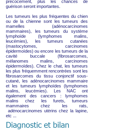
précocement, plus les chances de
guérison seront importantes.
Les tumeurs les plus fréquentes du chien
ou de la chienne sont les tumeurs des
mamelles (adénocarcinomes
mammaires), les tumeurs du système
lymphoïde (lymphomes malins,
leucémies), les tumeurs cutanées
(mastocytomes, carcinomes
épidermoïdes) ou encore les tumeurs de la
cavité buccale (fibrosarcomes,
mélanomes malins, carcinomes
épidermoïdes). Chez le chat, les tumeurs
les plus fréquemment rencontrées sont les
fibrosarcomes du tissu conjonctif sous-
cutané, les adénocarcinomes mammaire
et les tumeurs lymphoïdes (lymphomes
malins, leucémies). Les NAC ont
également des cancers : lymphomes
malins chez les furets, tumeurs
mammaires chez les rats,
adénocarcinomes utérins chez la lapine,
etc ...
Diagnostic et bilan