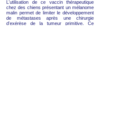
L'utilisation de ce vaccin thérapeutique
chez des chiens présentant un mélanome
malin permet de limiter le développement
de métastases après une chirurgie
d'exérèse de la tumeur primitive. Ce
vaccin est disponible en France dans
quelques centres spécialisés dans le
cadre d'un essai clinique strictement
encadré. Des informations
complémentaires sont disponibles sur
le site américain
www.petcancervaccine.c
om
Traitements antalgiques
Le traitement et la prévention de la douleur
sont indispensables lors de traitement
palliatif d'un cancer. Lors de la prise en
charge d'un animal cancéreux, la Clinique
du Salève s'engage à utiliser les
traitements antalgiques les plus
performants lorsque cela est nécessaire :
- perfusion continue de morphiniques en
per et post-opératoire,
- protocoles d'analgésie balancée,