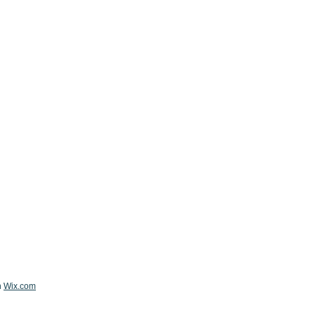
h
Wix.com