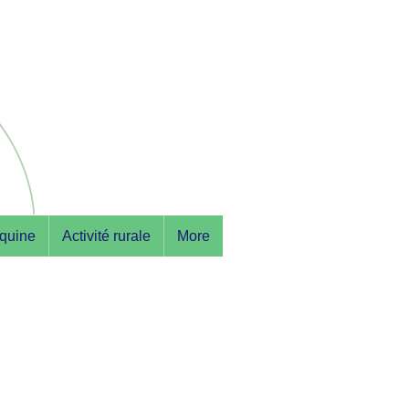
équine
Activité rurale
More