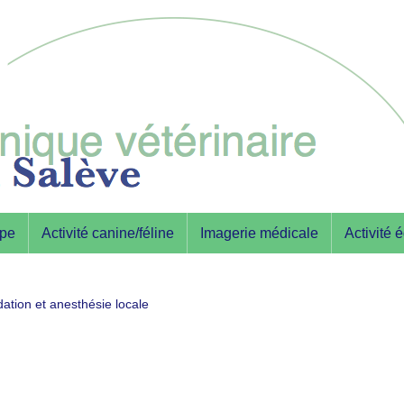
ipe
Activité canine/féline
Imagerie médicale
Activité 
ation et anesthésie locale