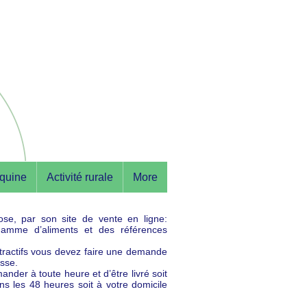
équine
Activité rurale
More
ose, par son site de vente en ligne:
amme d’aliments et des références
attractifs vous devez faire une demande
asse.
nder à toute heure et d’être livré soit
ans les 48 heures soit à votre domicile