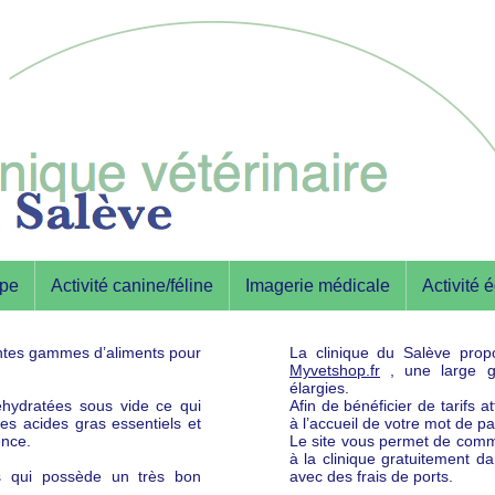
ipe
Activité canine/féline
Imagerie médicale
Activité 
entes gammes d’aliments pour
La clinique du Salève prop
Myvetshop.fr
, une large g
élargies.
éhydratées sous vide ce qui
Afin de bénéficier de tarifs 
es acides gras essentiels et
à l’accueil de votre mot de p
ence.
Le site vous permet de comma
à la clinique gratuitement d
rs qui possède un très bon
avec des frais de ports.