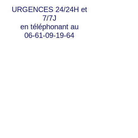
URGENCES 24/24H et
7/7J
en téléphonant au
06-61-09-19-64
© 2023 by My site name. Proudly created with
Wix.com